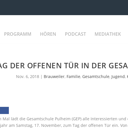
PROGRAMM
HÖREN
PODCAST
MEDIATHEK
AG DER OFFENEN TÜR IN DER GES
Nov. 6, 2018
|
Brauweiler
,
Familie
,
Gesamtschule
,
Jugend
,
 Mal lädt die Gesamtschule Pulheim (GEP) alle Interessierten und d
jahr am Samstag, 17. November, zum Tag der offenen Tür ein. Von