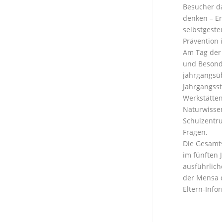
Besucher d
denken – Er
selbstgest
Prävention 
Am Tag der 
und Besond
jahrgangsüb
Jahrgangsst
Werkstätte
Naturwissen
Schulzentru
Fragen.
Die Gesamts
im fünften 
ausführlich
der Mensa 
Eltern-Inf