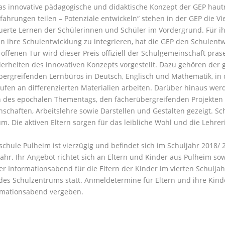
as innovative pädagogische und didaktische Konzept der GEP haut
fahrungen teilen – Potenziale entwickeln“ stehen in der GEP die Vie
euerte Lernen der Schülerinnen und Schüler im Vordergrund. Für 
in ihre Schulentwicklung zu integrieren, hat die GEP den Schulent
offenen Tür wird dieser Preis offiziell der Schulgemeinschaft präs
erheiten des innovativen Konzepts vorgestellt. Dazu gehören der
ergreifenden Lernbüros in Deutsch, Englisch und Mathematik, in
ufen an differenzierten Materialien arbeiten. Darüber hinaus wer
n des epochalen Thementags, den fächerübergreifenden Projekten 
schaften, Arbeitslehre sowie Darstellen und Gestalten gezeigt. S
m. Die aktiven Eltern sorgen für das leibliche Wohl und die Lehre
chule Pulheim ist vierzügig und befindet sich im Schuljahr 2018/
Jahr. Ihr Angebot richtet sich an Eltern und Kinder aus Pulheim 
er Informationsabend für die Eltern der Kinder im vierten Schuljah
des Schulzentrums statt. Anmeldetermine für Eltern und ihre Kin
ormationsabend vergeben.