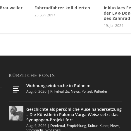
Fahrradfahrer kollidierten
(Brauweiler
Inklusives 
der LVR-Don
23. Juni 2017
des Zahnrad 
19. Juli 2024
KÜRZLICHE POSTS
Wohnungseinbrüche in Pulheim
Aug. 6, 2026
|
Kriminalität
,
News
,
Polizei
,
Pulheim
Geschichte als persönliche Auseinandersetzung
– Die Künstlerin Paloma Varga Weisz setzt das
Synagogen-Projekt fort
Aug. 6, 2026
|
Denkmal
,
Empfehlung
,
Kultur
,
Kunst
,
News
,
Stommeln
,
Synagoge