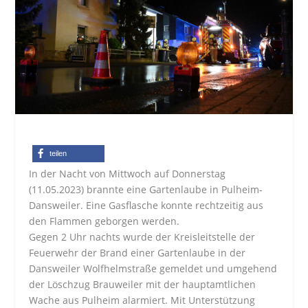
teilen
In der Nacht von Mittwoch auf Donnerstag
(11.05.2023) brannte eine Gartenlaube in Pulheim-
Dansweiler. Eine Gasflasche konnte rechtzeitig aus
den Flammen geborgen werden.
Gegen 2 Uhr nachts wurde der Kreisleitstelle der
Feuerwehr der Brand einer Gartenlaube in der
Dansweiler Wolfhelmstraße gemeldet und umgehend
der Löschzug Brauweiler mit der hauptamtlichen
Wache aus Pulheim alarmiert. Mit Unterstützung