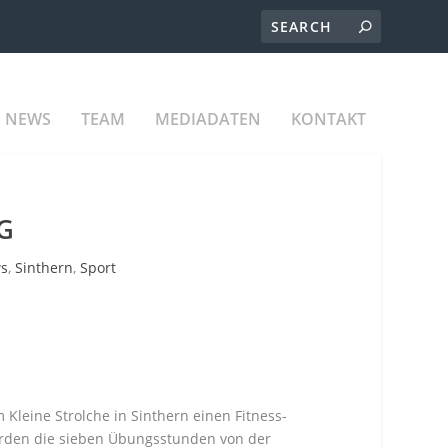
NEWS
TEAM
MEDIADATEN
KONTAKT
G
s
,
Sinthern
,
Sport
 Kleine Strolche in Sinthern einen Fitness-
 werden die sieben Übungsstunden von der