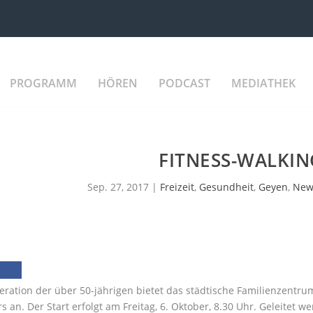
PROGRAMM
HÖREN
PODCAST
MEDIATHEK
FITNESS-WALKIN
Sep. 27, 2017
|
Freizeit
,
Gesundheit
,
Geyen
,
New
eration der über 50-jährigen bietet das städtische Familienzentrum
s an. Der Start erfolgt am Freitag, 6. Oktober, 8.30 Uhr. Geleitet