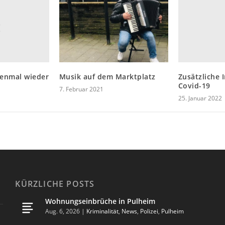
enmal wieder
Zusätzliche 
Musik auf dem Marktplatz
Covid-19
7. Februar 2021
25. Januar 2022
KÜRZLICHE POSTS
Wohnungseinbrüche in Pulheim
Aug. 6, 2026
|
Kriminalität
,
News
,
Polizei
,
Pulheim