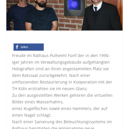
teilen
Freude im Rathaus Pulheim! Fünf der in den 1990-
iger Jahren im Verwaltungsgebäude aufgehängten
Holografien sind an ihren angestammten Platz vor
dem Ratssaal zurückgekehrt. Nach einer
umfassenden Restaurierung in Kooperation mit der
TH Köln erstrahlen sie im neuen Glanz.
Zu den ausgestellten Werken gehören die virtuellen
Bilder eines Wasserhahns,
eines Kugelfisches sowie eines Hammers, der auf
einen Nagel schlägt.
Nach einer Sanierung des Beleuchtungssystems im
Rathaus benötigten die Hologramme neue