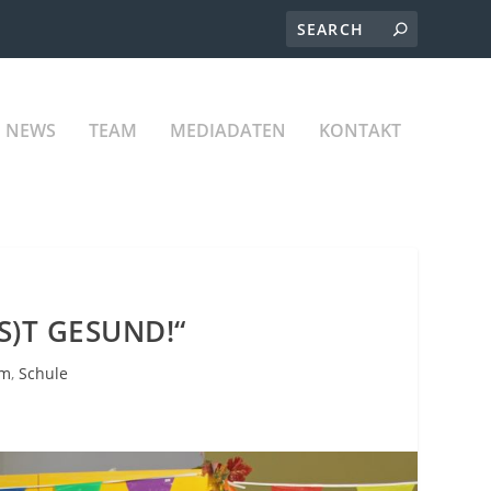
NEWS
TEAM
MEDIADATEN
KONTAKT
S)T GESUND!“
im
,
Schule