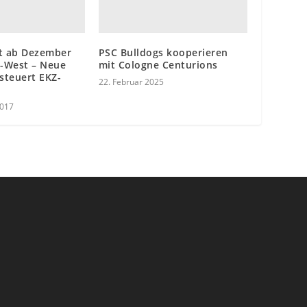
rt ab Dezember
PSC Bulldogs kooperieren
-West – Neue
mit Cologne Centurions
 steuert EKZ-
22. Februar 2025
2017