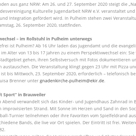
en aus ganz NRW: Am 26. und 27. September 2020 steigt die „Nac
desvereinigung Kulturelle Jugendarbeit NRW e.V. veranstaltet und
 und Integration gefördert wird. In Pulheim stehen zwei Veranstal
mstag, 26. September 2020, stattfinden.
wechsel – im Rollstuhl in Pulheim unterwegs
efrei ist Pulheim? Ab 16 Uhr laden das Jugendamt und die evangel
 im Alter von 13 bis 17 Jahren zu einem Perspektivwechsel ein: Si
tadtgebiet gehen, ihren Selbstversuch mit Fotos dokumentieren 
 austauschen. Die Veranstaltung klingt gegen 23 Uhr mit Pizza u
st bis Mittwoch, 23. September 2020, erforderlich – telefonisch 
Luisa Brenner unter
gnadenkirche-pulheim@ekir.de
.
ft Sport“ in Brauweiler
 Abend verwandelt sich das Kinder- und Jugendhaus Zahnrad in Br
n improvisierten Strand. Mit Sonne im Herzen und Sand in den So
ball-Turnier teilnehmen oder ihre Favoriten vom Spielfeldrand a
chiedene Bands, die live vor Ort spielen. Der Eintritt ist frei. Weit
82.