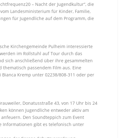
htfrequenz20 – Nacht der Jugendkultur“, die
 vom Landesministerium für Kinder, Familie,
tungen für Jugendliche auf dem Programm, die
ische Kirchengemeinde Pulheim interessierte
e werden im Rollstuhl auf Tour durch das
und sich anschließend über ihre gesammelten
nd thematisch passendem Film aus. Eine
bei Bianca Kremp unter 02238/808-311 oder per
auweiler, Donatusstraße 43, von 17 Uhr bis 24
cken können Jugendliche entweder aktiv am
us anfeuern. Den Soundteppich zum Event
ere Informationen gibt es telefonisch unter