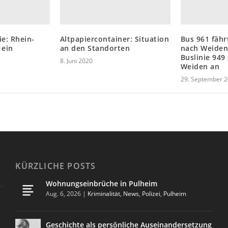
e: Rhein-
Altpapiercontainer: Situation
Bus 961 fäh
 ein
an den Standorten
nach Weiden
Buslinie 949
8. Juni 2020
Weiden an
29. September 
KÜRZLICHE POSTS
Wohnungseinbrüche in Pulheim
Aug. 6, 2026
|
Kriminalität
,
News
,
Polizei
,
Pulheim
Geschichte als persönliche Auseinandersetzung