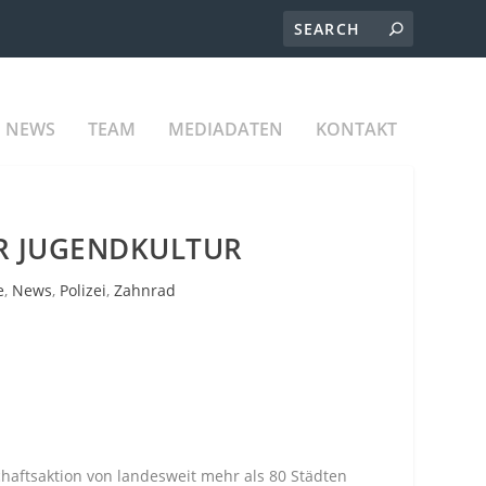
NEWS
TEAM
MEDIADATEN
KONTAKT
R JUGENDKULTUR
e
,
News
,
Polizei
,
Zahnrad
chaftsaktion von landesweit mehr als 80 Städten