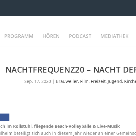
PROGRAMM
HÖREN
PODCAST
MEDIATHEK
NACHTFREQUENZ20 – NACHT DE
Sep. 17, 2020
|
Brauweiler
,
Film
,
Freizeit
,
Jugend
,
Kirch
ch im Rollstuhl, fliegende Beach-Volleybälle & Live-Musik
ulheim beteiligt sich auch in diesem Jahr wieder an einer Gemeins