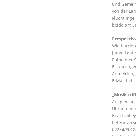
und Gemeind
von der Lan
Flüchtlinge
beide am Sa
Perspektiv
Wie barrier
junge Leute
Pulheimer S
Erfahrungen
Anmeldung i
E-Mail bei 
„Musik trif
Am gleichen
Uhr in eine
Beachvolley
liefern vers
02234/8018