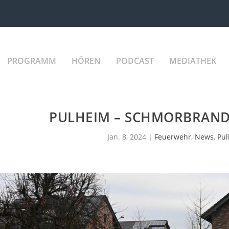
PROGRAMM
HÖREN
PODCAST
MEDIATHEK
PULHEIM – SCHMORBRAND
Jan. 8, 2024
|
Feuerwehr
,
News
,
Pu