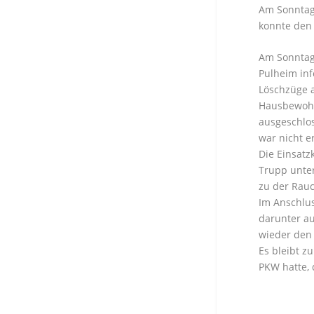
Am Sonntag
konnte den 
Am Sonntag,
Pulheim inf
Löschzüge a
Hausbewohne
ausgeschlos
war nicht er
Die Einsatz
Trupp unter
zu der Rauc
Im Anschlus
darunter au
wieder den
Es bleibt z
PKW hatte, 