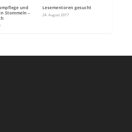
Lesementoren gesucht
umpflege und
 in Stommeln –
24. August 2017
ch
3