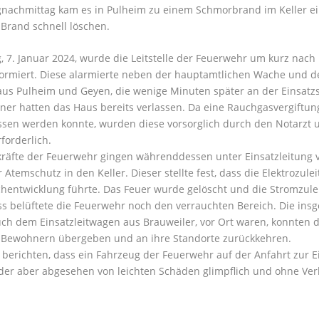
nachmittag kam es in Pulheim zu einem Schmorbrand im Keller e
Brand schnell löschen.
 7. Januar 2024, wurde die Leitstelle der Feuerwehr um kurz nach 
ormiert. Diese alarmierte neben der hauptamtlichen Wache und de
us Pulheim und Geyen, die wenige Minuten später an der Einsatzst
r hatten das Haus bereits verlassen. Da eine Rauchgasvergiftun
sen werden konnte, wurden diese vorsorglich durch den Notarzt u
forderlich.
kräfte der Feuerwehr gingen währenddessen unter Einsatzleitung 
 Atemschutz in den Keller. Dieser stellte fest, dass die Elektroz
hentwicklung führte. Das Feuer wurde gelöscht und die Stromzulei
s belüftete die Feuerwehr noch den verrauchten Bereich. Die insg
ch dem Einsatzleitwagen aus Brauweiler, vor Ort waren, konnten di
 Bewohnern übergeben und an ihre Standorte zurückkehren.
u berichten, dass ein Fahrzeug der Feuerwehr auf der Anfahrt zur E
der aber abgesehen von leichten Schäden glimpflich und ohne Ver