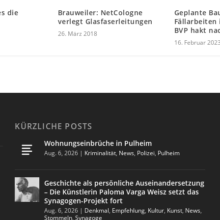
Brauweiler: NetCologne
es die
Geplante Ba
verlegt Glasfaserleitungen
Fällarbeiten
BVP hakt na
26. März 2018
16. Februar 202
KÜRZLICHE POSTS
Wohnungseinbrüche in Pulheim
Aug. 6, 2026
|
Kriminalität
,
News
,
Polizei
,
Pulheim
Geschichte als persönliche Auseinandersetzung
– Die Künstlerin Paloma Varga Weisz setzt das
Synagogen-Projekt fort
Aug. 6, 2026
|
Denkmal
,
Empfehlung
,
Kultur
,
Kunst
,
News
,
Stommeln
,
Synagoge