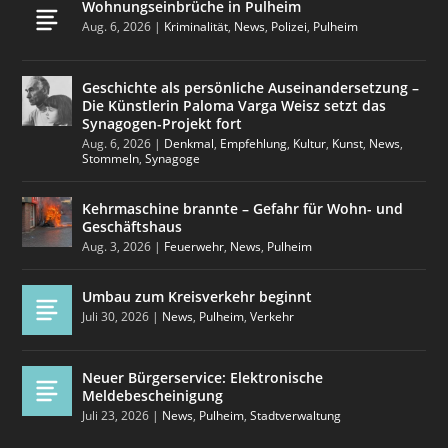
Wohnungseinbrüche in Pulheim
Aug. 6, 2026
|
Kriminalität
,
News
,
Polizei
,
Pulheim
Geschichte als persönliche Auseinandersetzung –
Die Künstlerin Paloma Varga Weisz setzt das
Synagogen-Projekt fort
Aug. 6, 2026
|
Denkmal
,
Empfehlung
,
Kultur
,
Kunst
,
News
,
Stommeln
,
Synagoge
Kehrmaschine brannte – Gefahr für Wohn- und
Geschäftshaus
Aug. 3, 2026
|
Feuerwehr
,
News
,
Pulheim
Umbau zum Kreisverkehr beginnt
Juli 30, 2026
|
News
,
Pulheim
,
Verkehr
Neuer Bürgerservice: Elektronische
Meldebescheinigung
Juli 23, 2026
|
News
,
Pulheim
,
Stadtverwaltung