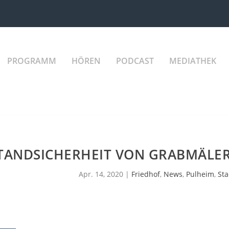
PROGRAMM
HÖREN
PODCAST
MEDIATHEK
TANDSICHERHEIT VON GRABMÄLE
Apr. 14, 2020
|
Friedhof
,
News
,
Pulheim
,
Sta