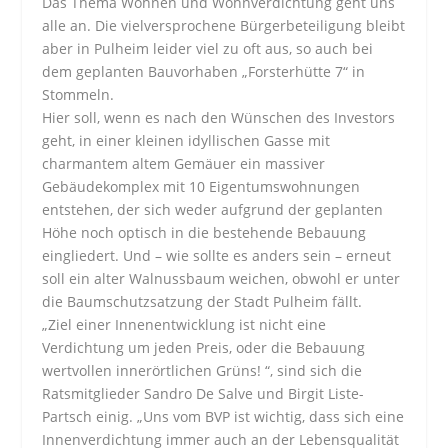
Das Thema Wohnen und Wohnverdichtung geht uns
alle an. Die vielversprochene Bürgerbeteiligung bleibt
aber in Pulheim leider viel zu oft aus, so auch bei
dem geplanten Bauvorhaben „Forsterhütte 7“ in
Stommeln.
Hier soll, wenn es nach den Wünschen des Investors
geht, in einer kleinen idyllischen Gasse mit
charmantem altem Gemäuer ein massiver
Gebäudekomplex mit 10 Eigentumswohnungen
entstehen, der sich weder aufgrund der geplanten
Höhe noch optisch in die bestehende Bebauung
eingliedert. Und – wie sollte es anders sein – erneut
soll ein alter Walnussbaum weichen, obwohl er unter
die Baumschutzsatzung der Stadt Pulheim fällt.
„Ziel einer Innenentwicklung ist nicht eine
Verdichtung um jeden Preis, oder die Bebauung
wertvollen innerörtlichen Grüns! “, sind sich die
Ratsmitglieder Sandro De Salve und Birgit Liste-
Partsch einig. „Uns vom BVP ist wichtig, dass sich eine
Innenverdichtung immer auch an der Lebensqualität