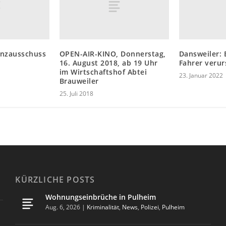
anzausschuss
OPEN-AIR-KINO, Donnerstag,
Dansweiler:
16. August 2018, ab 19 Uhr
Fahrer verur
im Wirtschaftshof Abtei
23. Januar 2022
Brauweiler
25. Juli 2018
KÜRZLICHE POSTS
Wohnungseinbrüche in Pulheim
Aug. 6, 2026
|
Kriminalität
,
News
,
Polizei
,
Pulheim