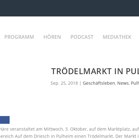
PROGRAMM
HÖREN
PODCAST
MEDIATHEK
TRÖDELMARKT IN PU
Sep. 25, 2018
|
Geschäftsleben
,
News
,
Pul
Häre veranstaltet am Mittwoch, 3. Oktober, auf dem Marktplatz, a
reich Auf dem Driesch in Pulheim einen Trödelmarkt. Der Markt is