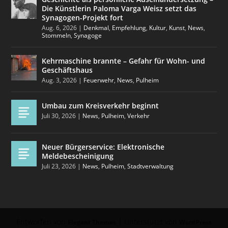
Die Künstlerin Paloma Varga Weisz setzt das
Synagogen-Projekt fort
Aug. 6, 2026
|
Denkmal
,
Empfehlung
,
Kultur
,
Kunst
,
News
,
Stommeln
,
Synagoge
Kehrmaschine brannte – Gefahr für Wohn- und
Geschäftshaus
Aug. 3, 2026
|
Feuerwehr
,
News
,
Pulheim
Umbau zum Kreisverkehr beginnt
Juli 30, 2026
|
News
,
Pulheim
,
Verkehr
Neuer Bürgerservice: Elektronische
Meldebescheinigung
Juli 23, 2026
|
News
,
Pulheim
,
Stadtverwaltung
Entworfen von
| Unterstützt von
Elegant Themes
WordPress