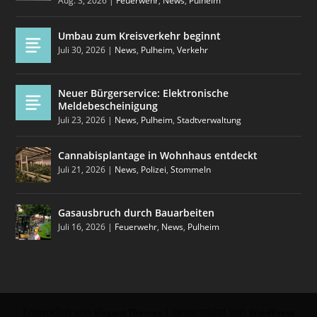
Aug. 3, 2026
|
Feuerwehr
,
News
,
Pulheim
Umbau zum Kreisverkehr beginnt
Juli 30, 2026
|
News
,
Pulheim
,
Verkehr
Neuer Bürgerservice: Elektronische
Meldebescheinigung
Juli 23, 2026
|
News
,
Pulheim
,
Stadtverwaltung
Cannabisplantage in Wohnhaus entdeckt
Juli 21, 2026
|
News
,
Polizei
,
Stommeln
Gasausbruch durch Bauarbeiten
Juli 16, 2026
|
Feuerwehr
,
News
,
Pulheim
Entworfen von
| Unterstützt von
Elegant Themes
WordPress