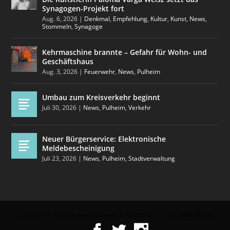
Synagogen-Projekt fort
Aug. 6, 2026
|
Denkmal
,
Empfehlung
,
Kultur
,
Kunst
,
News
,
Stommeln
,
Synagoge
Kehrmaschine brannte – Gefahr für Wohn- und
Geschäftshaus
Aug. 3, 2026
|
Feuerwehr
,
News
,
Pulheim
Umbau zum Kreisverkehr beginnt
Juli 30, 2026
|
News
,
Pulheim
,
Verkehr
Neuer Bürgerservice: Elektronische
Meldebescheinigung
Juli 23, 2026
|
News
,
Pulheim
,
Stadtverwaltung
Entworfen von
| Unterstützt von
Elegant Themes
WordPress