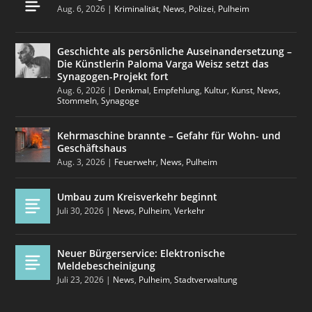
Aug. 6, 2026
|
Kriminalität
,
News
,
Polizei
,
Pulheim
Geschichte als persönliche Auseinandersetzung –
Die Künstlerin Paloma Varga Weisz setzt das
Synagogen-Projekt fort
Aug. 6, 2026
|
Denkmal
,
Empfehlung
,
Kultur
,
Kunst
,
News
,
Stommeln
,
Synagoge
Kehrmaschine brannte – Gefahr für Wohn- und
Geschäftshaus
Aug. 3, 2026
|
Feuerwehr
,
News
,
Pulheim
Umbau zum Kreisverkehr beginnt
Juli 30, 2026
|
News
,
Pulheim
,
Verkehr
Neuer Bürgerservice: Elektronische
Meldebescheinigung
Juli 23, 2026
|
News
,
Pulheim
,
Stadtverwaltung