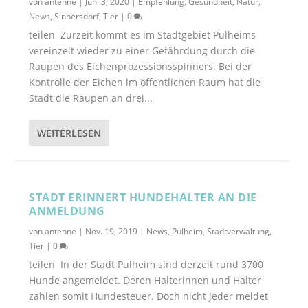
von
antenne
|
Juni 3, 2020
|
Empfehlung
,
Gesundheit
,
Natur
,
News
,
Sinnersdorf
,
Tier
|
0
teilen Zurzeit kommt es im Stadtgebiet Pulheims
vereinzelt wieder zu einer Gefährdung durch die
Raupen des Eichenprozessionsspinners. Bei der
Kontrolle der Eichen im öffentlichen Raum hat die
Stadt die Raupen an drei...
WEITERLESEN
STADT ERINNERT HUNDEHALTER AN DIE
ANMELDUNG
von
antenne
|
Nov. 19, 2019
|
News
,
Pulheim
,
Stadtverwaltung
,
Tier
|
0
teilen In der Stadt Pulheim sind derzeit rund 3700
Hunde angemeldet. Deren Halterinnen und Halter
zahlen somit Hundesteuer. Doch nicht jeder meldet