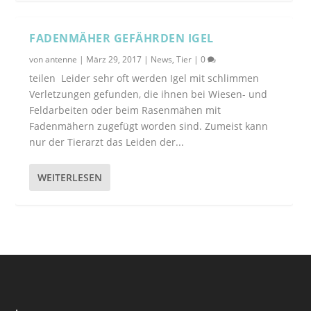
FADENMÄHER GEFÄHRDEN IGEL
von
antenne
|
März 29, 2017
|
News
,
Tier
|
0
teilen Leider sehr oft werden Igel mit schlimmen
Verletzungen gefunden, die ihnen bei Wiesen- und
Feldarbeiten oder beim Rasenmähen mit
Fadenmähern zugefügt worden sind. Zumeist kann
nur der Tierarzt das Leiden der...
WEITERLESEN